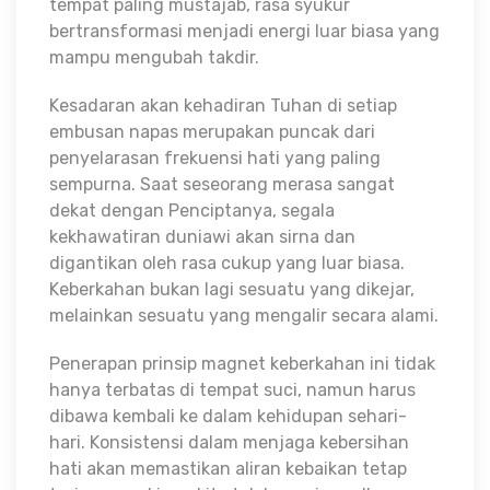
tempat paling mustajab, rasa syukur
bertransformasi menjadi energi luar biasa yang
mampu mengubah takdir.
Kesadaran akan kehadiran Tuhan di setiap
embusan napas merupakan puncak dari
penyelarasan frekuensi hati yang paling
sempurna. Saat seseorang merasa sangat
dekat dengan Penciptanya, segala
kekhawatiran duniawi akan sirna dan
digantikan oleh rasa cukup yang luar biasa.
Keberkahan bukan lagi sesuatu yang dikejar,
melainkan sesuatu yang mengalir secara alami.
Penerapan prinsip magnet keberkahan ini tidak
hanya terbatas di tempat suci, namun harus
dibawa kembali ke dalam kehidupan sehari-
hari. Konsistensi dalam menjaga kebersihan
hati akan memastikan aliran kebaikan tetap