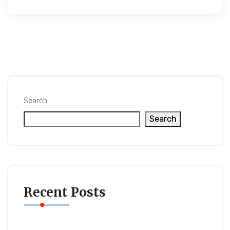
Search
Search
Recent Posts