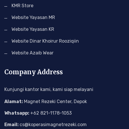
KMR Store
Website Yayasan MR
Website Yayasan KR
Website Dinar Khoirur Rooziqiin
Website Azaib Wear
Company Address
Kunjungi kantor kami, kami siap melayani
Alamat:
Magnet Rezeki Center, Depok
Whatsapp:
+62 821-1178-1053
Email:
cs@koperasimagnetrezeki.com