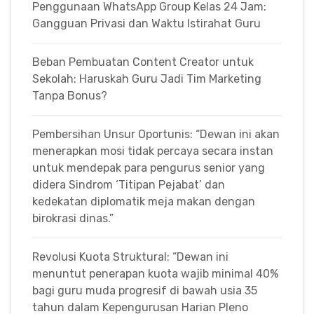
Penggunaan WhatsApp Group Kelas 24 Jam:
Gangguan Privasi dan Waktu Istirahat Guru
Beban Pembuatan Content Creator untuk
Sekolah: Haruskah Guru Jadi Tim Marketing
Tanpa Bonus?
Pembersihan Unsur Oportunis: “Dewan ini akan
menerapkan mosi tidak percaya secara instan
untuk mendepak para pengurus senior yang
didera Sindrom ‘Titipan Pejabat’ dan
kedekatan diplomatik meja makan dengan
birokrasi dinas.”
Revolusi Kuota Struktural: “Dewan ini
menuntut penerapan kuota wajib minimal 40%
bagi guru muda progresif di bawah usia 35
tahun dalam Kepengurusan Harian Pleno