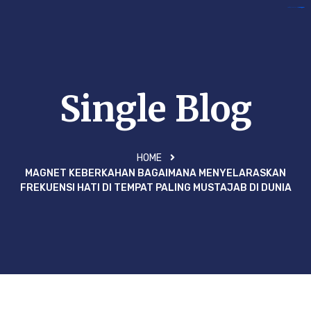
https://frankspizzapalace.com/menu
situs slot gacor
monperatoto
monperatoto
situs gacor
slot gacor
situs togel
slot gacor
situs togel
link gacor
toto togel
toto togel
situs toto
situs toto
situs toto
Single Blog
HOME
MAGNET KEBERKAHAN BAGAIMANA MENYELARASKAN
FREKUENSI HATI DI TEMPAT PALING MUSTAJAB DI DUNIA