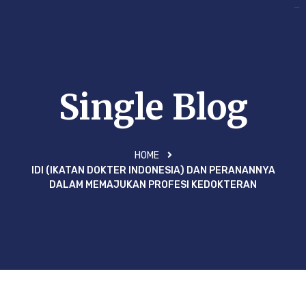
monperatoto
monperatoto
monperatoto
situs togel
situs togel
situs togel
situs togel
situs gacor
situs gacor
situs gacor
situs togel
situs toto
situs toto
situs toto
situs toto
Single Blog
HOME
IDI (IKATAN DOKTER INDONESIA) DAN PERANANNYA
DALAM MEMAJUKAN PROFESI KEDOKTERAN