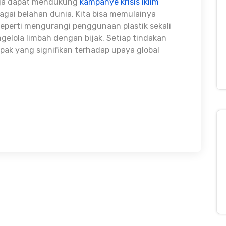
juga dapat mendukung
kampanye krisis iklim
agai belahan dunia. Kita bisa memulainya
perti mengurangi penggunaan plastik sekali
elola limbah dengan bijak. Setiap tindakan
ak yang signifikan terhadap upaya global