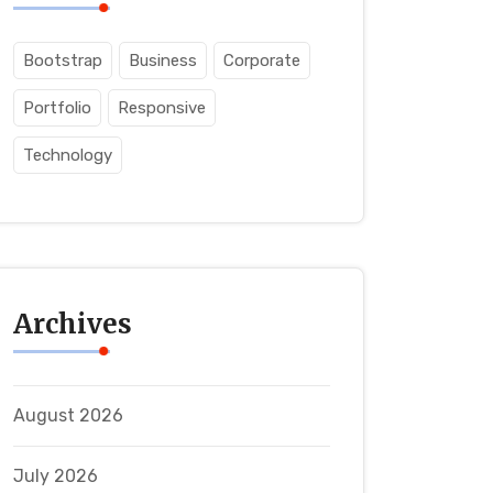
Bootstrap
Business
Corporate
Portfolio
Responsive
Technology
Archives
August 2026
July 2026