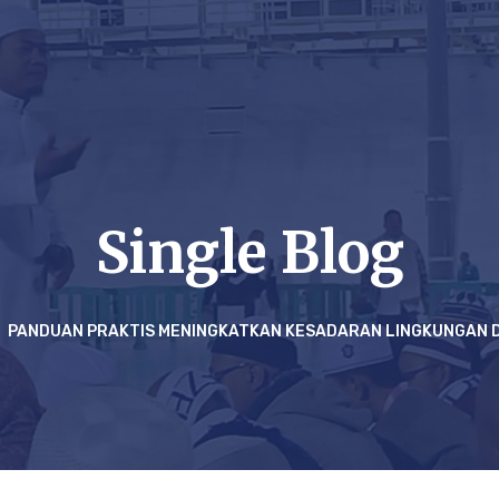
Single Blog
PANDUAN PRAKTIS MENINGKATKAN KESADARAN LINGKUNGAN D