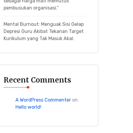
sebagai harga mati memutus
pembusukan organisasi.”
Mental Burnout: Menguak Sisi Gelap
Depresi Guru Akibat Tekanan Target
Kurikulum yang Tak Masuk Akal.
Recent Comments
A WordPress Commenter
on
Hello world!