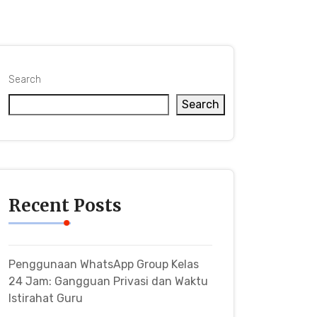
Search
Search
Recent Posts
Penggunaan WhatsApp Group Kelas
24 Jam: Gangguan Privasi dan Waktu
Istirahat Guru