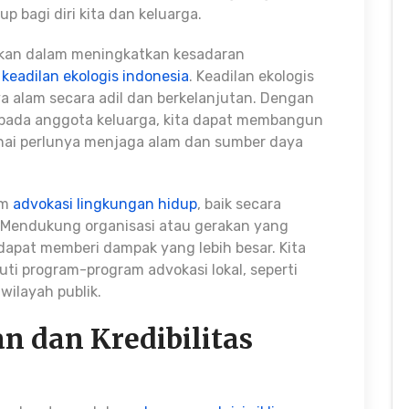
p bagi diri kita dan keluarga.
tikan dalam meningkatkan kesadaran
p
keadilan ekologis indonesia
. Keadilan ekologis
 alam secara adil dan berkelanjutan. Dengan
 kepada anggota keluarga, kita dapat membangun
ai perlunya menjaga alam dan sumber daya
am
advokasi lingkungan hidup
, baik secara
 Mendukung organisasi atau gerakan yang
dapat memberi dampak yang lebih besar. Kita
ti program-program advokasi lokal, seperti
ilayah publik.
 dan Kredibilitas