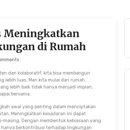
s Meningkatkan
kungan di Rumah
omments
en dan kolaboratif, kita bisa membangun
 lebih luas. Mari kita mulai dari rumah,
ng lebih baik tidak hanya menjadi impian,
gapai bersama.
gkah awal yang penting dalam menciptakan
utan. Meningkatkan kesadaran ini dapat
ng-masing. Dengan membentuk kebiasaan yang
k hanya berkontribusi terhadap lingkungan