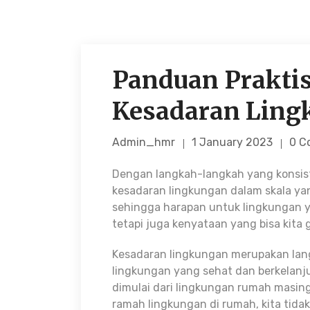
Panduan Prakti
Kesadaran Ling
Admin_hmr
1 January 2023
0 C
Dengan langkah-langkah yang konsist
kesadaran lingkungan dalam skala yang
sehingga harapan untuk lingkungan ya
tetapi juga kenyataan yang bisa kita 
Kesadaran lingkungan merupakan lan
lingkungan yang sehat dan berkelanj
dimulai dari lingkungan rumah masi
ramah lingkungan di rumah, kita tida