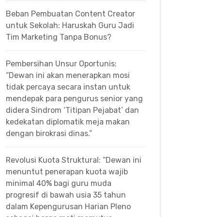
Beban Pembuatan Content Creator
untuk Sekolah: Haruskah Guru Jadi
Tim Marketing Tanpa Bonus?
Pembersihan Unsur Oportunis:
“Dewan ini akan menerapkan mosi
tidak percaya secara instan untuk
mendepak para pengurus senior yang
didera Sindrom ‘Titipan Pejabat’ dan
kedekatan diplomatik meja makan
dengan birokrasi dinas.”
Revolusi Kuota Struktural: “Dewan ini
menuntut penerapan kuota wajib
minimal 40% bagi guru muda
progresif di bawah usia 35 tahun
dalam Kepengurusan Harian Pleno